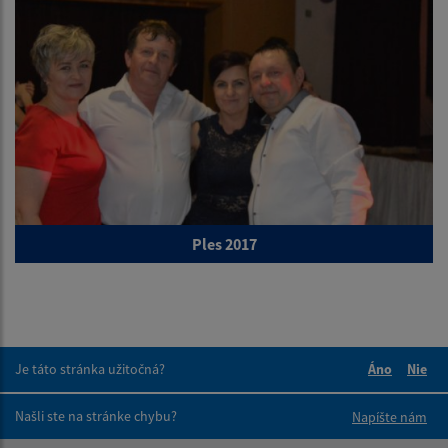
Ples 2017
Je táto stránka užitočná?
Áno
Nie
Boli tieto 
Boli 
Našli ste na stránke chybu?
Napíšte nám