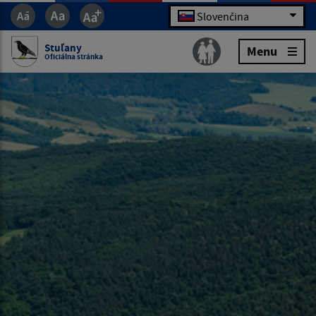
Slovenčina
Stuľany
Menu
Oficiálna stránka