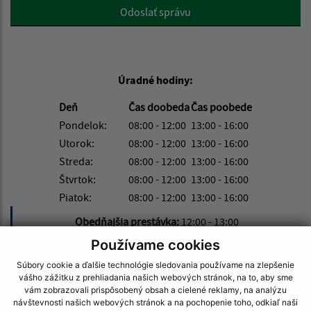
Google reCaptcha Response
Odoslať správu
Úradné hodiny:
Deň
Čas doobeda
Čas poobede
Pondelok:
08:00 - 12:00
13:00 - 16:00
Utorok:
08:00 - 12:00
13:00 - 16:00
Streda:
08:00 - 12:00
13:00 - 16:00
Štvrtok:
08:00 - 12:00
13:00 - 16:00
Piatok:
08:00 - 12:00
13:00 - 16:00
Obedňajšia prestávka:
12:00 - 13:00
Používame cookies
Súbory cookie a ďalšie technológie sledovania používame na zlepšenie
Kontakt:
vášho zážitku z prehliadania našich webových stránok, na to, aby sme
vám zobrazovali prispôsobený obsah a cielené reklamy, na analýzu
Obecný úrad Stuľany
návštevnosti našich webových stránok a na pochopenie toho, odkiaľ naši
Stuľany 42