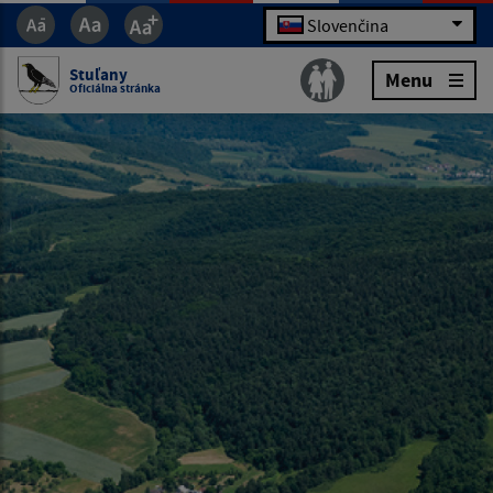
Slovenčina
Stuľany
Menu
Oficiálna stránka