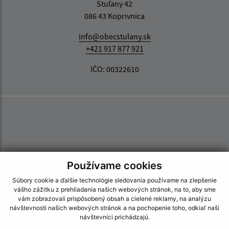
Stuľany 42
086 43 Koprivnica
info@obecstulany.sk
+421 917 877 921
IČO: 00322610
Používame cookies
Súbory cookie a ďalšie technológie sledovania používame na zlepšenie
vášho zážitku z prehliadania našich webových stránok, na to, aby sme
vám zobrazovali prispôsobený obsah a cielené reklamy, na analýzu
návštevnosti našich webových stránok a na pochopenie toho, odkiaľ naši
návštevníci prichádzajú.