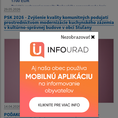
29.05.2026
PSK 2026 - Zvýšenie kvality komunitných podujatí
prostredníctvom modernizácie kuchynského zázemia
v kultúrno-správnej budove v obci Stuľany
Nezobrazovať
14.04.2026
POĎAKOVANIE - Deň narcisov 16. apríla 2026 -