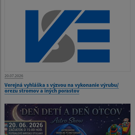
20.07.2026
Verejná vyhláška s výzvou na vykonanie výrubu/
orezu stromov a iných porastov