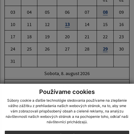
03
04
05
06
07
08
09
10
11
12
13
14
15
16
17
18
19
20
21
22
23
24
25
26
27
28
29
30
31
Sobota, 8. august 2026
Meniny má Oskár
Používame cookies
Súbory cookie a ďalšie technológie sledovania používame na zlepšenie
vášho zážitku z prehliadania našich webových stránok, na to, aby sme
POČASIE
vám zobrazovali prispôsobený obsah a cielené reklamy, na analýzu
návštevnosti našich webových stránok a na pochopenie toho, odkiaľ naši
návštevníci prichádzajú.