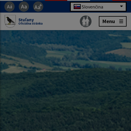
Slovenčina
Stuľany
Menu
Oficiálna stránka