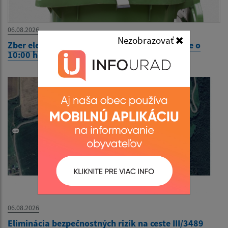
06.08.2026
Nezobrazovať
Zber elektroodpadu 21.8. 2026 (piatok) v čase o
10:00 hod.
06.08.2026
Eliminácia bezpečnostných rizík na ceste III/3489