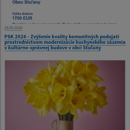
29.05.2026
PSK 2026 - Zvýšenie kvality komunitných podujatí
prostredníctvom modernizácie kuchynského zázemia
v kultúrno-správnej budove v obci Stuľany