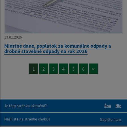
13.01.2026
Miestne dane, poplatok za komunálne odpady a
drobné stavebné odpady na rok 2026
1
2
3
4
5
6
>
Je táto stránka užitočná?
Áno
Nie
Boli tieto 
Boli 
Našli ste na stránke chybu?
Napíšte nám