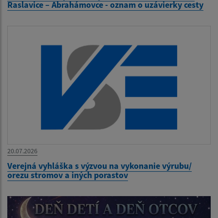
Raslavice – Abrahámovce - oznam o uzávierky cesty
20.07.2026
Verejná vyhláška s výzvou na vykonanie výrubu/
orezu stromov a iných porastov