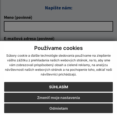
Napíšte nám:
Meno (povinné)
E-mailová adresa (povinné)
Používame cookies
Súbory cookie a ďalšie technológie sledovania používame na zlepšenie
Text vašej správy (povinné)
vášho zážitku z prehliadania našich webových stránok, na to, aby sme
vám zobrazovali prispôsobený obsah a cielené reklamy, na analýzu
návštevnosti našich webových stránok a na pochopenie toho, odkiaľ naši
návštevníci prichádzajú.
SÚHLASÍM
Zmeniť moje nastavenia
Oboznámil som sa so
spracúvaním osobných
údajov
Odmietam