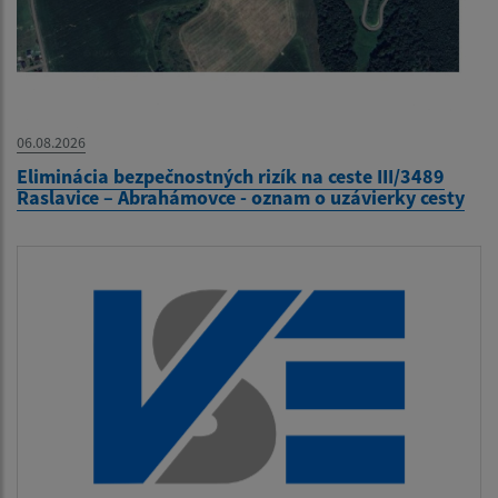
06.08.2026
Eliminácia bezpečnostných rizík na ceste III/3489
Raslavice – Abrahámovce - oznam o uzávierky cesty