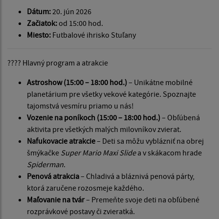
Dátum:
20. jún 2026
Začiatok:
od 15:00 hod.
Miesto:
Futbalové ihrisko Stuľany
???? Hlavný program a atrakcie
Astroshow (15:00 – 18:00 hod.)
– Unikátne mobilné
planetárium pre všetky vekové kategórie. Spoznajte
tajomstvá vesmíru priamo u nás!
Vozenie na poníkoch (15:00 – 18:00 hod.)
– Obľúbená
aktivita pre všetkých malých milovníkov zvierat.
Nafukovacie atrakcie
– Deti sa môžu vyblázniť na obrej
šmýkačke
Super Mario Maxi Slide
a v skákacom hrade
Spiderman
.
Penová atrakcia
– Chladivá a bláznivá penová párty,
ktorá zaručene rozosmeje každého.
Maľovanie na tvár
– Premeňte svoje deti na obľúbené
rozprávkové postavy či zvieratká.