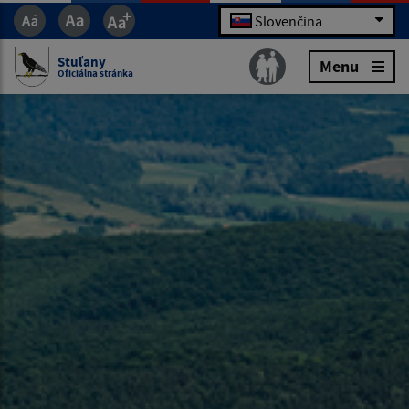
Slovenčina
Stuľany
Menu
Oficiálna stránka