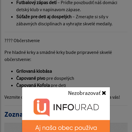
Futbalový zápas detí
– Príďte povzbudiť náš domáci
detský klub v napínavom zápase.
Súťaže pre deti aj dospelých
– Zmerajte si sily v
zábavných disciplínach a vyhrajte skvelé medaily.
???? Občerstvenie
Pre hladné krky a smädné krky bude pripravené skvelé
občerstvenie:
Grilovaná klobása
Čapované pivo
pre dospelých
Čapovaná Kofola
pre deti
Nezobrazovať
Vezmite celú rodinu, susedov a známych. Tešíme sa na vás!
Zoznam aktualít: