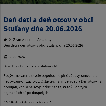
Deň detí a deň otcov v obci
Stuľany dňa 20.06.2026
Život v obci
Aktuality
Deň detí a deň otcov v obci Stuľany dňa 20.06.2026
12.06.2026
Deň detí a Deň otcov v Stuľanoch!
Pozývame vás na skvelé popoludnie plné zábavy, smiechu a
neobyčajných zážitkov. Oslávte s nami Deň detí a Deň otcov na
podujatí, kde si na svoje príde naozaj každý – od tých
najmenších až po dospelých!
???? Kedy a kde sa stretneme?