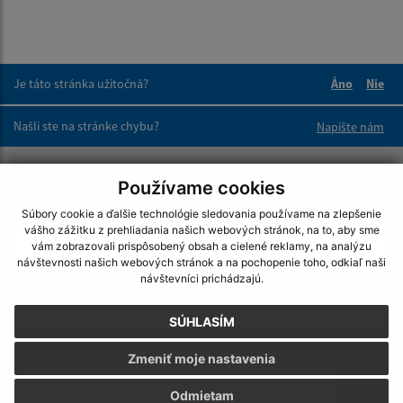
Je táto stránka užitočná?
Áno
Nie
Boli tieto 
Boli 
Našli ste na stránke chybu?
Napíšte nám
Napíšte nám:
Používame cookies
Meno (povinné)
Súbory cookie a ďalšie technológie sledovania používame na zlepšenie
vášho zážitku z prehliadania našich webových stránok, na to, aby sme
vám zobrazovali prispôsobený obsah a cielené reklamy, na analýzu
návštevnosti našich webových stránok a na pochopenie toho, odkiaľ naši
návštevníci prichádzajú.
E-mailová adresa (povinné)
SÚHLASÍM
Text vašej správy (povinné)
Zmeniť moje nastavenia
Odmietam