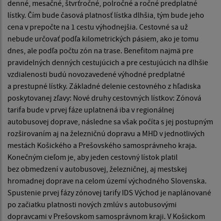
denné, mesačné, štvrťročné, polročné a ročné predplatné
lístky. Čím bude časová platnosť lístka dlhšia, tým bude jeho
cena v prepočte na 1 cestu výhodnejšia. Cestovné sa už
nebude určovať podľa kilometrických pásiem, ako je tomu
dnes, ale podľa počtu zón na trase. Benefitom najmä pre
pravidelných denných cestujúcich a pre cestujúcich na dlhšie
vzdialenosti budú novozavedené výhodné predplatné
a prestupné lístky. Základné delenie cestovného z hľadiska
poskytovanej zľavy: Nové druhy cestovných lístkov: Zónová
tarifa bude v prvej fáze uplatnená iba v regionálnej
autobusovej doprave, následne sa však počíta s jej postupným
rozširovaním aj na železničnú dopravu a MHD v jednotlivých
mestách Košického a Prešovského samosprávneho kraja.
Konečným cieľom je, aby jeden cestovný lístok platil
bez obmedzení v autobusovej, železničnej, aj mestskej
hromadnej doprave na celom území východného Slovenska.
Spustenie prvej fázy zónovej tarify IDS Východ je naplánované
po začiatku platnosti nových zmlúv s autobusovými
dopravcami v Prešovskom samosprávnom kraji. V Košickom