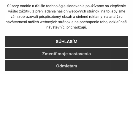
Súbory cookie a ďalšie technológie sledovania používame na zlepšenie
E-mailová adresa (povinné)
vášho zážitku z prehliadania našich webových stránok, na to, aby sme
vám zobrazovali prispôsobený obsah a cielené reklamy, na analýzu
návštevnosti našich webových stránok a na pochopenie toho, odkiaľ naši
návštevníci prichádzajú.
Text vašej správy (povinné)
SÚHLASÍM
Zmeniť moje nastavenia
Odmietam
Oboznámil som sa so
spracúvaním osobných
údajov
Google reCaptcha Response
Odoslať správu