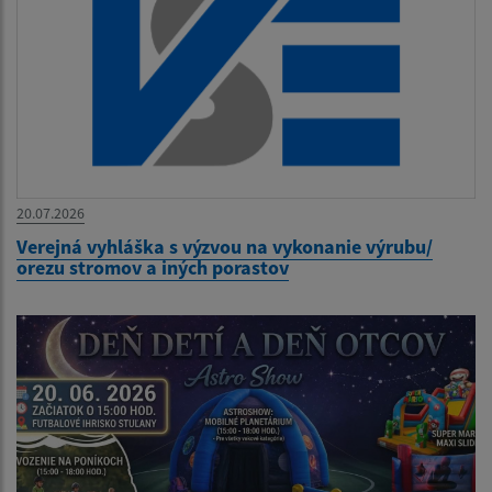
20.07.2026
Verejná vyhláška s výzvou na vykonanie výrubu/
orezu stromov a iných porastov