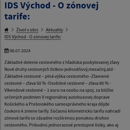
IDS Východ - O zónovej
tarife:
Život v obci
Aktuality
IDS Východ - O zónovej tarife:
08.07.2024
Základné delenie cestovného z hľadiska poskytovanej zľavy
Nové druhy cestovných lístkov-jednodňový,mesačný,atd -
Základné cestovné – plná výška cestovného -Zľavnené
cestovné – zľava 50 % -Osobitné cestovné – zľava 80 % -
Víkendové cestovné – 1 euro na osobu na spoj, za bližšie
určených podmien V regionálnej autobusovej doprave
Košického a Prešovského samosprávneho kraja dôjde
čoskoro k zmene tarify. Súčasnú kilometrickú tarifu nahradí
zónová tarifa so zásadne rozšírenou ponukou druhov
cestovného. Pribudnú jednorazové prestupné lístky, ako aj