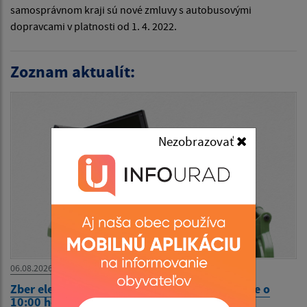
samosprávnom kraji sú nové zmluvy s autobusovými
dopravcami v platnosti od 1. 4. 2022.
Zoznam aktualít:
Nezobrazovať
06.08.2026
Zber elektroodpadu 21.8. 2026 (piatok) v čase o
10:00 hod.