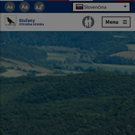
Slovenčina
Stuľany
Menu
Oficiálna stránka